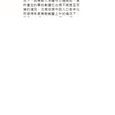
況下，因駕駛人未遵守交通規則，其
所產生的事故數量也出現不減甚至反
增的情況，尤其在現今因人口老年化
而使得年長駕駛數量上升的情況下，
因反應較 慢或者未注意而產生事故的
情況更是屢見不鮮。
為了避免駕駛在行車過程中，因注意
車況而忽略前方號誌燈、行車速限與
車輛安全距離的情況，本團隊研發此
系統用於警示駕駛號誌燈狀態、車速
限制與安全距離，使駕駛人可提前做
好相對應駕駛行為，避免違規情況的
發生並降低事故的發生率。
計畫主持人：國立高雄大學 電機工程學系 陳春僥教授
國立高雄大學
​指
主
教育部
工 學 院
導
辦
單
單
位
位
協辦
跨域智慧晶片
單位
設計推動聯盟
email :
isocipcontest@gmail.com
｜
聯絡方式
Copyright © iSoCIPContest.org All Rights
Reserved