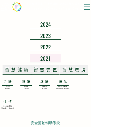
2026
跨域智慧晶片設計應用創新專題實作競賽
Interdisciplinary SoC Innovative Project Contest
教育部
2024
2023
2022
2021
智慧健康
智慧裝置
智慧環境
金獎
銀獎
銅獎
佳作
Gold
Silver
Bronze
Honorable
Award
Award
Award
Mention Award
佳作
Honorable
Mention Award
安全駕駛輔助系統