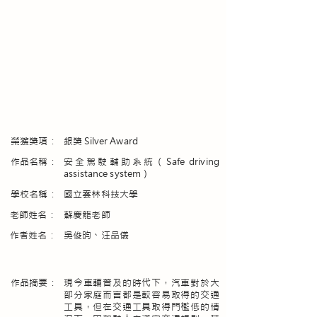
榮獲獎項：
銀獎 Silver Award
​作品名稱：
安全駕駛輔助系統（Safe driving
assistance system）
學校名稱：
國立雲林科技大學
老師姓名：
蘇慶龍老師
作者姓名：
吳俊昀、汪品儀
作品摘要：
現今車輛普及的時代下，汽車對於大
部分家庭而言都是較容易取得的交通
工具，但在交通工具取得門檻低的情