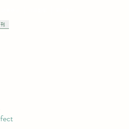
競賽辦法
作品觀摩
報名繳件
專刊
統
fect