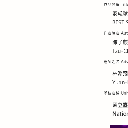
​作品名稱 Titl
羽毛球
BEST 
作者姓名 Aut
陳子麒
Tzu-C
老師姓名 Advi
林淵翔
Yuan-
學校名稱 Unive
國立臺
Nation