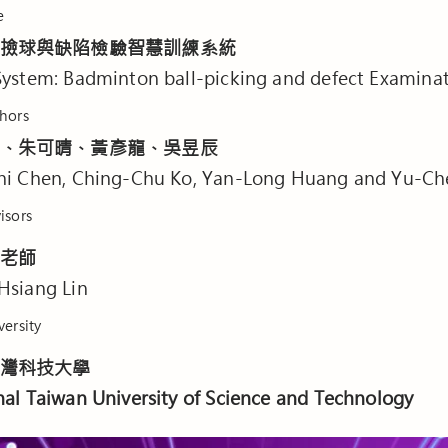
e
撿球與缺陷檢驗智慧訓練系統
System: Badminton ball-picking and defect Examina
hors
、朱可晴、黃彥龍、吳昱辰
hi Chen, Ching-Chu Ko, Yan-Long Huang and Yu-C
sors
老師
Hsiang Lin
rsity
灣科技大學
al Taiwan University of Science and Technology