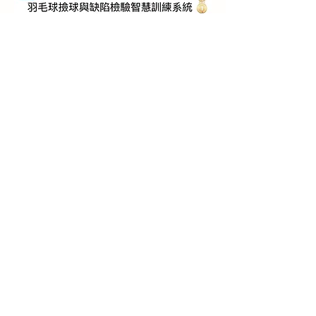
計畫主持人：國立高雄大學 電機工程學系 陳春僥教授
國立高雄大學
​指
主
教育部
工 學 院
導
辦
單
單
位
位