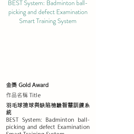
BEST System: Badminton ball-
picking and defect Examination
Smart Training System
金獎 Gold Award
​作品名稱 Title
羽毛球撿球與缺陷檢驗智慧訓練系
統
BEST System: Badminton ball-
picking and defect Examination