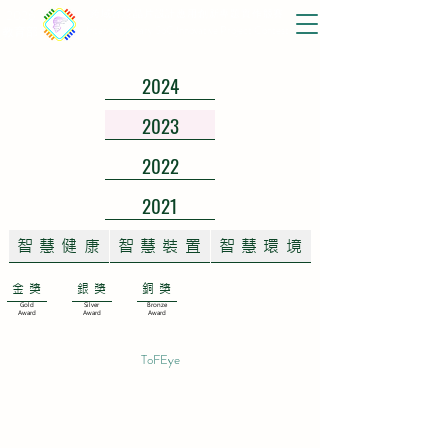
2026
跨域智慧晶片設計應用創新專題實作競賽
Interdisciplinary SoC Innovative Project Contest
教育部
2024
2023
2022
2021
智慧健康
智慧裝置
智慧環境
金獎
銀獎
銅獎
Gold
Silver
Bronze
Award
Award
Award
ToFEye