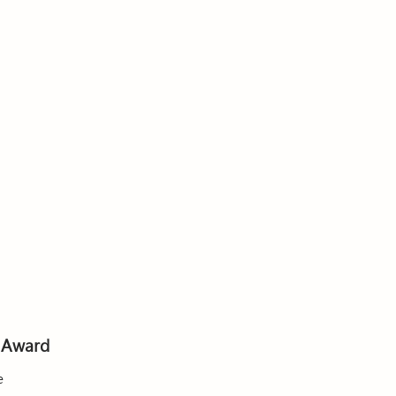
 Award
e