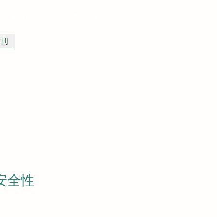
競賽辦法
作品觀摩
報名繳件
專刊
安全性