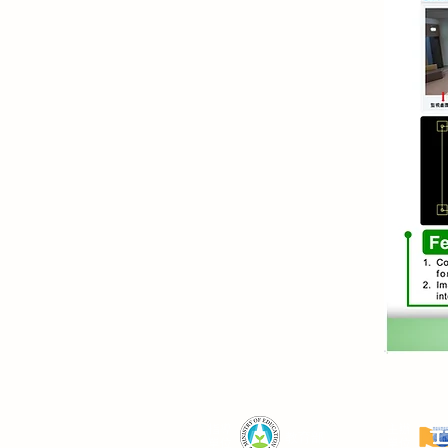
​指導
主辦
教育部
單位
單位