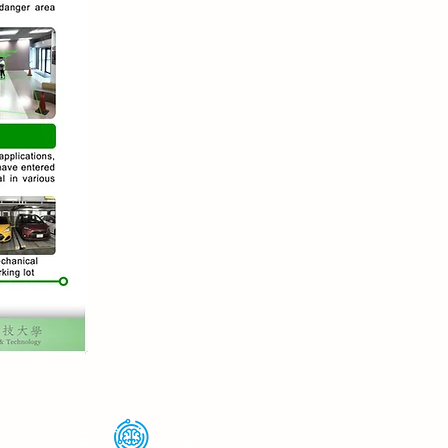
協辦
跨域智慧晶片
授
單位
設計推動聯盟