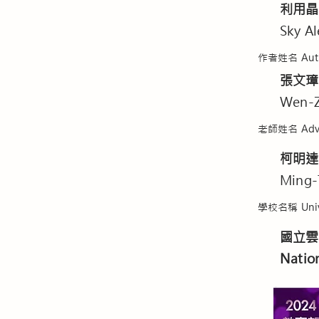
利用晶
Sky Al
作者姓名 Aut
張文璋
Wen-Z
老師姓名 Advi
柯明達
Ming-
學校名稱 Unive
國立雲
Nation