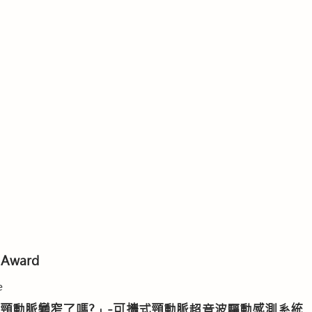
 Award
e
頸動脈變窄了嗎?」-可攜式頸動脈超音波驅動感測系統