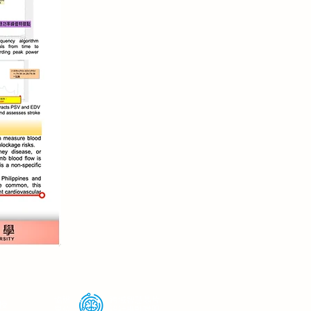
協辦
跨域智慧晶片
授
單位
設計推動聯盟