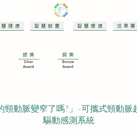
創新專題實作競賽
關於競賽
最新消息
tive Project Contest
智慧健康
智慧裝置
智慧環境
成果
銀獎
銅獎
Silver
Bronze
Award
Award
的頸動脈變窄了嗎?」-可攜式頸動脈
驅動感測系統