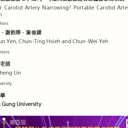
r Carotid Artery Narrowing? Portable Carotid Arte
m
hors
、謝鈞婷、葉俊緯
un Yen, Chun-Ting Hsieh and Chun-Wei Yeh
sors
老師
heng Lin
rsity
學
 Gung University