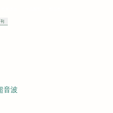
競賽辦法
作品觀摩
報名繳件
專刊
超音波