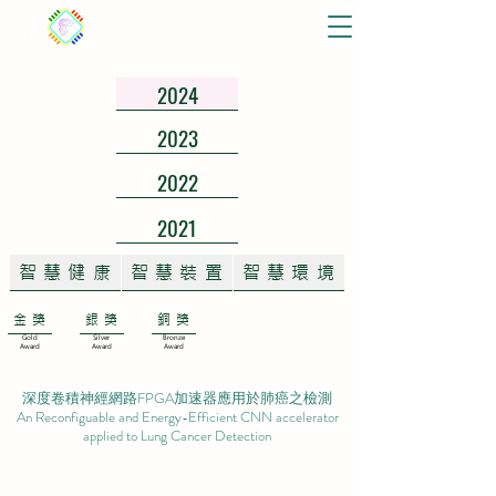
2026
跨域智慧晶片設計應用創新專題實作競賽
Interdisciplinary SoC Innovative Project Contest
教育部
2024
2023
2022
2021
智慧健康
智慧裝置
智慧環境
金獎
銀獎
銅獎
Gold
Silver
Bronze
Award
Award
Award
深度卷積神經網路FPGA加速器應用於肺癌之檢測
An Reconfiguable and Energy-Efficient CNN accelerator
applied to Lung Cancer Detection