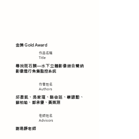
金獎 Gold Award
​作品名稱
Title
尋找斑石鯛—水下立體影像結合聲納
影像進行魚隻監控系統
作者姓名
Authors
邱彥凱、吳家瑄、駱俊廷、蒙諺勳、
蘇柏瑜、鄒承儫、黃崇淵
老師姓名
Advisors
謝易錚老師