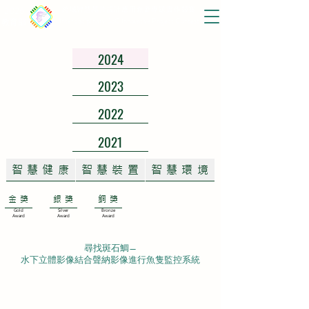
2026
跨域智慧晶片設計應用創新專題實作競賽
Interdisciplinary SoC Innovative Project Contest
教育部
2024
2023
2022
2021
智慧健康
智慧裝置
智慧環境
金獎
銀獎
銅獎
Gold
Silver
Bronze
Award
Award
Award
尋找斑石鯛—
水下立體影像結合聲納影像進行魚隻監控系統